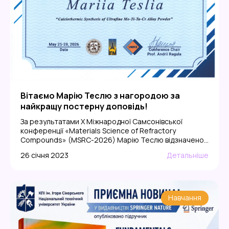
Вітаємо Марію Теслю з нагородою за
найкращу постерну доповідь!
За результатами X Міжнародної Самсонівської
конференції «Materials Science of Refractory
Compounds» (MSRC-2026) Марію Теслю відзначено
нагородою Best Poster Presentation Award. Високу
26 січня 2023
Детальніше
оцінку отримала постерна доповідь на тему
«Calciothermic Synthesis of Ultrafine Mo-Ti-Ta-Cr Alloy
Powder», присвячена кальцієтермічному синтезу
ультрадисперсного порошку сплаву Mo-Ti-Ta-Cr.
Конференція відбулася 25-28 травня 2026 року та
Навчання
об’єднала науковців і фахівців, які працюють у […]