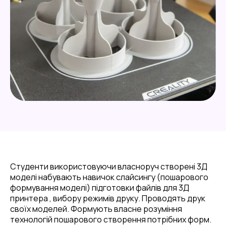
Студенти використовуючи власноруч створені 3Д
моделі набувають навичок слайсингу (пошарового
формування моделі) підготовки файлів для 3Д
принтера , вибору режимів друку. Проводять друк
своїх моделей. Формують власне розуміння
технологій пошарового створення потрібних форм.