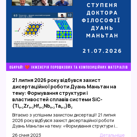
21 липня 2026 року відбувся захист
дисертаційної роботи Дуань Маньтан на
тему: Формування структури і
властивостей сплавів системи SiC-
(Ti₀,₂Zr₀,₂Hf₀,₂Nb₀,₂Ta₀,₂)B₂
Вітаємо з успішним захистом дисертації! 21 липня
2026 року відбувся захист дисертаційної роботи
Дуань Маньтан на тему: «Формування структури і
властивостей сплавів системи SiC-
26 січня 2023
Детальніше
(Ti₀,₂Zr₀,₂Hf₀,₂Nb₀,₂Ta₀,₂)B₂», представленої на