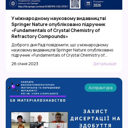
У міжнародному науковому видавництві
Springer Nature опубліковано підручник
«Fundamentals of Crystal Chemistry of
Refractory Compounds»
Доброго дня Раді повідомити, що у міжнародному
науковому видавництві Springer Nature опубліковано
підручник «Fundamentals of Crystal Chemistry of
Refractory Compounds». Авторами видання є
26 січня 2023
Детальніше
викладачі кафедри високотемпературних матеріалів
та порошкової металургії НН ІМЗ ім. Є.О. Патона КПІ ім.
Ігоря Сікорського Ліна Бірюкович та Юрій Богомол,
співробітник Інституту металофізики ім. Г. В.
Курдюмова НАН України Вадим Бондарчук, […]
Аспірантура