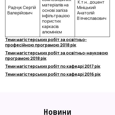
К.т.н., доцент
матеріалів на
Радчук Сергій
Мініцький
основі заліза
Валерійович
Анатолій
інфільтрацією
В’ячеславович
пористих
каркасів
алюмінієм
Теми магістерських робіт за освітньо-
професійною програмою 2018 рік
Теми магістерських робіт за освітньо-науковою
програмою 2018 рік
Теми магістерських робіт по кафедрі 2017 рік
Теми магістерських робіт по кафедрі 2016 рік
Новини