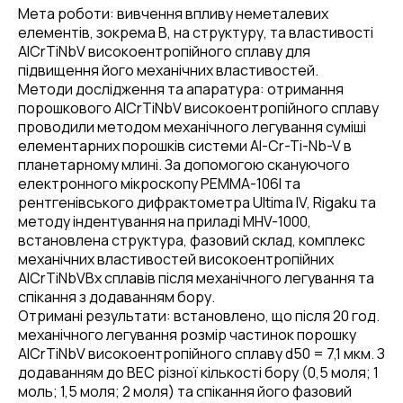
Мета роботи: вивчення впливу неметалевих
елементів, зокрема B, на структуру, та властивості
AlCrTiNbV високоентропійного сплаву для
підвищення його механічних властивостей.
Методи дослідження та апаратура: отримання
порошкового AlCrTiNbV високоентропійного сплаву
проводили методом механічного легування суміші
елементарних порошків системи Al-Cr-Ti-Nb-V в
планетарному млині. За допомогою скануючого
електронного мікроскопу РЕММА-106І та
рентгенівського дифрактометра Ultima IV, Rigaku та
методу індентування на приладі MHV-1000,
встановлена структура, фазовий склад, комплекс
механічних властивостей високоентропійних
AlCrTiNbVBx сплавів після механічного легування та
спікання з додаванням бору.
Отримані результати: встановлено, що після 20 год.
механічного легування розмір частинок порошку
AlCrTiNbV високоентропійного сплаву d50 = 7,1 мкм. З
додаванням до ВЕС різної кількості бору (0,5 моля; 1
моль; 1,5 моля; 2 моля) та спікання його фазовий