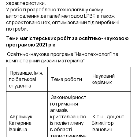
характеристики.
У роботі розроблено технологічну схему
виготовлення деталей методом LPBF, а також
спроектовано цех, оптимізований під виробничі
потреби.
Теми магістерських робіт за освітньо-науковою
програмою 2021 рік
Освітньо-наукова програма “Нанотехнології та
комп’ютерний дизайн матеріалів”
Прізвище, Ім’я,
Науковий
по батькові
Тема роботи
керівник
студента
Закономірност
і отримання
алмазів
Аврамчук
кристалізацією
К.т.н., доцент
Катерина
із поліетилену
Білик Ігор
Іванівна
в області
Іванович
термодинамічн