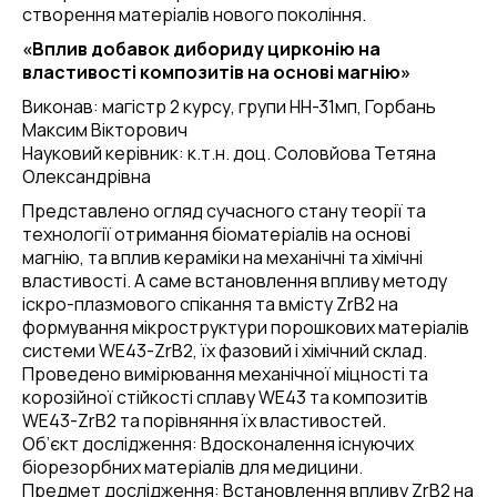
створення матеріалів нового покоління.
«Вплив добавок дибориду цирконію на
властивості композитів на основі магнію»
Виконав: магістр 2 курсу, групи НН-31мп, Горбань
Максим Вікторович
Науковий керівник: к.т.н. доц. Соловйова Тетяна
Олександрівна
Представлено огляд сучасного стану теорії та
технології отримання біоматеріалів на основі
магнію, та вплив кераміки на механічні та хімічні
властивості. А саме встановлення впливу методу
іскро-плазмового спікання та вмісту ZrB2 на
формування мікроструктури порошкових матеріалів
системи WE43-ZrB2, їх фазовий і хімічний склад.
Проведено вимірювання механічної міцності та
корозійної стійкості сплаву WE43 та композитів
WE43-ZrB2 та порівняння їх властивостей.
Об’єкт дослідження: Вдосконалення існуючих
біорезорбних матеріалів для медицини.
Предмет дослідження: Встановлення впливу ZrB2 на