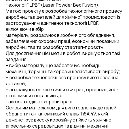
технології LPBF (Laser Powder Bed Fusion).
Метою проекту є розробка технологічного процесу
виробництва деталей для хімічної промисловості із
застосуванням адитивної технології LPBF,
включаючи вибір
матеріалу, розрахунок виробничого обладнання,
забезпечення охорони праці, економічні показники
виробництва та розробку стартап-проєкту.
Для досягнення цієї мети в роботі вирішуються такі
завдання:
– вибір матеріалу, що забезпечує необхідні
механічні, термічні та корозійні властивості виробу;
– розробка технологічного процесу виготовлення
деталей;
– розрахунок енергетичних витрат, організаційно-
економічних показників, а
також заходів з охорони праці.
Основним матеріалом для виготовлення деталей
обрано титан-алюмінієвий сплав Ti6Al4V, який
демонструє високу корозійну стійкість у хімічно
агресивних середовищах та відмінні механічні