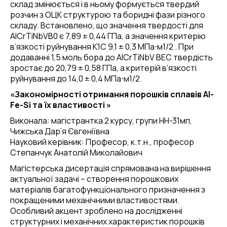
склад змінюється і в ньому формується твердий
розчин з ОЦК структурою та боридні фази різного
складу. Встановлено, що значення твердості для
AlCrTiNbVB0 є 7,89 ± 0,44 ГПа, а значення критерію
в’язкості руйнування К1С 9,1 ± 0,3 МПа⋅м1/2 . При
додаванні 1,5 моль бора до AlCrTiNbV ВЕС твердість
зростає до 20,79 ± 0,58 ГПа, а критерій в’язкості
руйнування до 14,0 ± 0,4 МПа⋅м1/2.
«Закономірності отримання порошків сплавів Al-
Fe-Si та їх властивості »
Виконала: магістрантка 2 курсу, групи НН-31мп,
Чижська Дар’я Євгеніївна
Науковий керівник: Професор, к.т.н., професор
Степанчук Анатолій Миколайович
Магістерська дисертація спрямована на вирішення
актуальної задачі – створення порошкових
матеріалів багатофункціонального призначення з
покращеними механічними властивостями.
Особливий акцент зроблено на дослідженні
структурних і механічних характеристик порошків