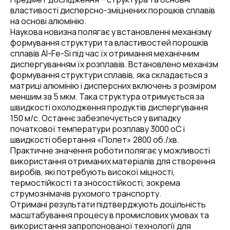
властивості дисперсно-зміцнених порошків сплавів
на основі алюмінію.
Наукова новизна полягає у встановленні механізму
формування структури та властивостей порошків
сплавів Al-Fe-Si під час їх отримання механічним
диспергуванням їх розплавів. Встановлено механізм
формування структури сплавів, яка складається з
матриці алюмінію і дисперсних включень з розміром
меншим за 5 мкм. Така структура отримується за
швидкості охолодження продуктів диспергування
150 м/с. Останнє забезпечується у випадку
початкової температури розплаву 3000 оС і
швидкості обертання «Полет» 2800 об./хв.
Практичне значення роботи полягає у можливості
використання отриманих матеріалів для створення
виробів, які потребують високої міцності,
термостійкості та зносостійкості, зокрема
струмознімачів рухомого транспорту.
Отримані результати підтверджують доцільність
масштабування процесу в промислових умовах та
використання запропонованої технології для