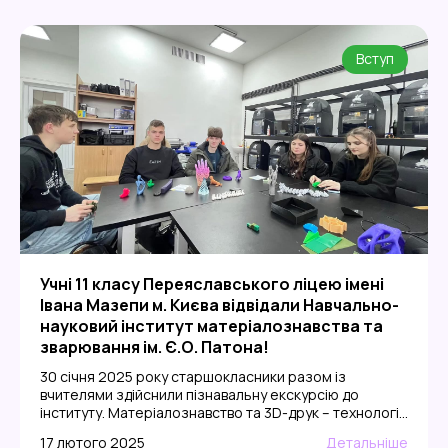
Вступ
Учні 11 класу Переяславського ліцею імені
Івана Мазепи м. Києва відвідали Навчально-
науковий інститут матеріалознавства та
зварювання ім. Є.О. Патона!
30 січня 2025 року старшокласники разом із
вчителями здійснили пізнавальну екскурсію до
інституту. Матеріалознавство та 3D-друк – технології
майбутнього!Учні дізналися, як сучасні матеріали
17 лютого 2025
Детальніше