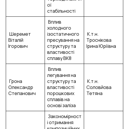
ої
стабільності
Вплив
холодного
Шеремет
ізостатичного
К.т.н.
Віталій
пресування на
Троснікова
Ігорович
структуру та
Ірина Юріївна
властивості
сплаву ВК8
Вплив
легування на
Грона
структуру та
К.т.н.
Олександр
властивості
Соловйова
Степанович
порошкових
Тетяна
сплавів на
основі заліза
Закономірност
і отримання
композиційних