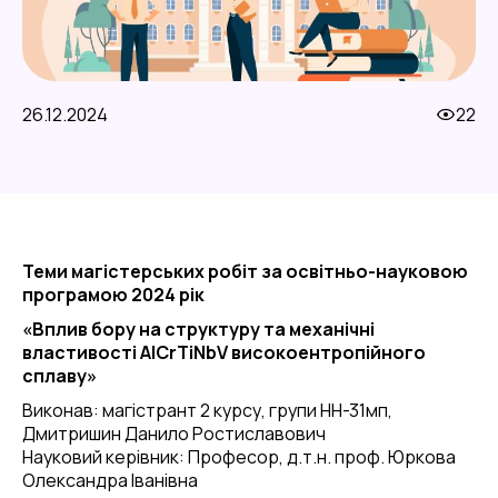
26.12.2024
22
Теми магістерських робіт за освітньо-науковою
програмою 2024 рік
«Вплив бору на структуру та механічні
властивості AlCrTiNbV високоентропійного
сплаву»
Виконав: магістрант 2 курсу, групи НН-31мп,
Дмитришин Данило Ростиславович
Науковий керівник: Професор, д.т.н. проф. Юркова
Олександра Іванівна