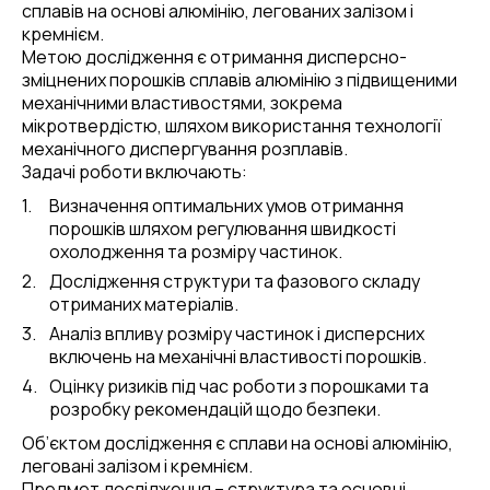
сплавів на основі алюмінію, легованих залізом і
кремнієм.
Метою дослідження є отримання дисперсно-
зміцнених порошків сплавів алюмінію з підвищеними
механічними властивостями, зокрема
мікротвердістю, шляхом використання технології
механічного диспергування розплавів.
Задачі роботи включають:
Визначення оптимальних умов отримання
порошків шляхом регулювання швидкості
охолодження та розміру частинок.
Дослідження структури та фазового складу
отриманих матеріалів.
Аналіз впливу розміру частинок і дисперсних
включень на механічні властивості порошків.
Оцінку ризиків під час роботи з порошками та
розробку рекомендацій щодо безпеки.
Об’єктом дослідження є сплави на основі алюмінію,
леговані залізом і кремнієм.
Предмет дослідження – структура та основні