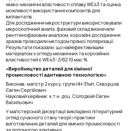
хіміко-механічні властивості сплаву WE43 та оцінка
можливості використання композитів для
імплантатів.
Для дослідження мікроструктури використовували
мікроскопічний аналіз, фазовий склад визначали
рентгенофазовим аналізом, корозійні дослідження
зразків проводили методом прямої поляризації.
Результати показали, що найефективнішим
матеріалом з огляду механічних та корозійних
властивостей є WE43−ZrB2 10 мас %.
«Виробництво деталей для хімічної
промисловості адитивною технологією»
Виконав: магістр 2 курсу, групи НН-31мп, Скворцов
Євген Сергійович
Науковий керівник: к.т.н. доц. Солодкий Євген
Васильович
У магістерській дисертації викладено літературний
огляд сучасного стану теорії і практики
виготовлення деталей для хімічної промисловості
за допомогою адитивної