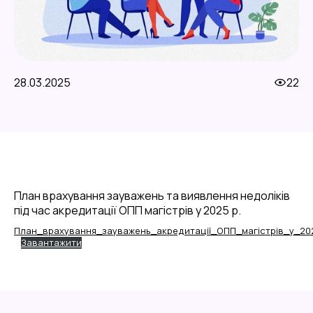
28.03.2025
22
План врахування зауважень та виявлення недоліків
під час акредитації ОПП магістрів у 2025 р.
План_врахування_зауважень_акредитації_ОПП_магістрів_у_20
Завантажити