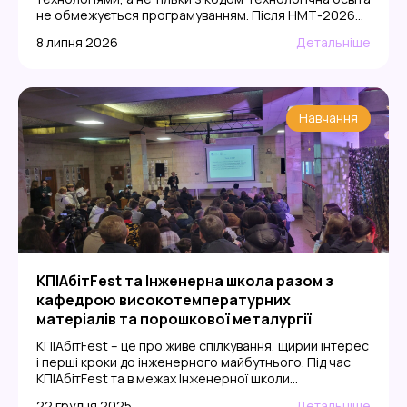
не обмежується програмуванням. Після НМТ-2026
можна обрати не лише класичні ІТ-напрями, а й
8 липня 2026
Детальніше
інженерні спеціальності, де цифрові інструменти
поєднуються з фізикою, хімією, матеріалами,
лабораторними дослідженнями та реальним
виробництвом. Тому питання куди вступати, якщо
подобаються технології варто розглядати ширше: чи
Навчання
[…]
КПІАбітFest та Інженерна школа разом з
кафедрою високотемпературних
матеріалів та порошкової металургії
КПІАбітFest – це про живе спілкування, щирий інтерес
і перші кроки до інженерного майбутнього. Під час
КПІАбітFest та в межах Інженерної школи
матеріалознавства працівники кафедри ВТМтаПМ
22 грудня 2025
Детальніше