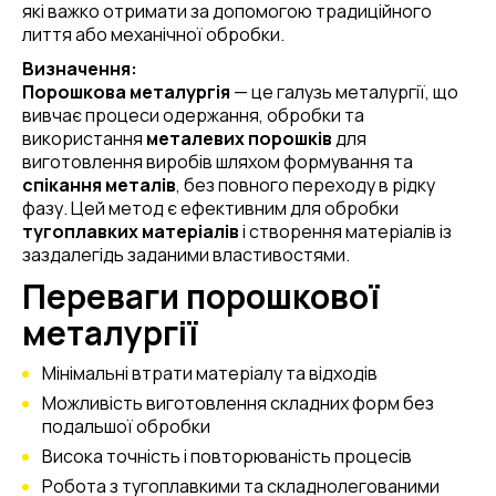
які важко отримати за допомогою традиційного
лиття або механічної обробки.
Визначення:
Порошкова металургія
— це галузь металургії, що
вивчає процеси одержання, обробки та
використання
металевих порошків
для
виготовлення виробів шляхом формування та
спікання металів
, без повного переходу в рідку
фазу. Цей метод є ефективним для обробки
тугоплавких матеріалів
і створення матеріалів із
заздалегідь заданими властивостями.
Переваги порошкової
металургії
Мінімальні втрати матеріалу та відходів
Можливість виготовлення складних форм без
подальшої обробки
Висока точність і повторюваність процесів
Робота з тугоплавкими та складнолегованими