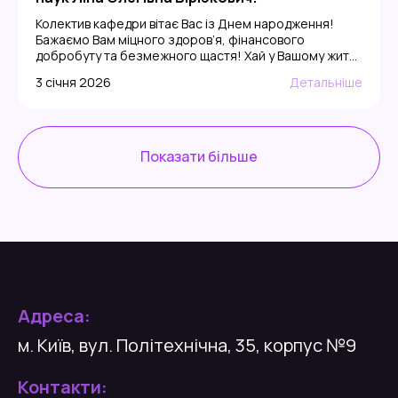
Колектив кафедри вітає Вас із Днем народження!
Бажаємо Вам міцного здоров’я, фінансового
добробуту та безмежного щастя! Хай у Вашому житті
завжди будуть Мир, злагода, повага, Божа опіка і
3 січня 2026
Детальніше
кохання. Ваша професійна діяльність – це не просто
робота, а справжнє мистецтво, яке Ви несете у світ із
безмежною любов’ю та відданістю. Хай кожен день
приносить натхнення, […]
Показати більше
Адреса:
м. Київ, вул. Політехнічна, 35, корпус №9
Контакти: