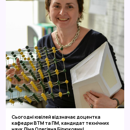
Сьогодні ювілей відзначає доцентка
кафедри ВТМ та ПМ, кандидат технічних
наук Ліна Олегівна Бірюкович!