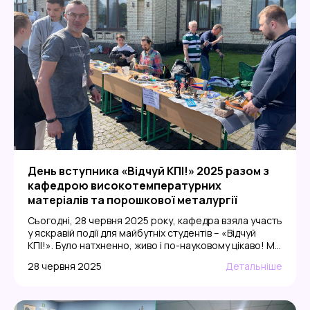
День вступника «Відчуй КПІ!» 2025 разом з
кафедрою високотемпературних
матеріалів та порошкової металургії
Сьогодні, 28 червня 2025 року, кафедра взяла участь
у яскравій події для майбутніх студентів – «Відчуй
КПІ!». Було натхненно, живо і по-науковому цікаво! Ми
були раді зустріти стільки активних і вмотивованих
28 червня 2025
Детальніше
вступників! – Більше 30 локацій – і ми серед них! –
Демонстрації матеріалів, які витримують
екстремальні температури та навантаження –
Експонати з реальних розробок: […]