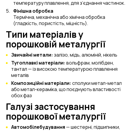
температуру плавлення, для з’єднання частинок.
Фінішна обробка
Термічна, механічна або хімічна обробка
(гладкість, пористість, міцність).
Типи матеріалів у
порошковій металургії
Звичайні метали:
залізо, мідь, алюміній, нікель
Тугоплавкі матеріали:
вольфрам, молібден,
тантал — із високою температурою плавлення
металів
Композиційні матеріали:
сполуки метал-метал
або метал-кераміка, що поєднують властивості
обох фаз
Галузі застосування
порошкової металургії
Автомобілебудування
— шестерні, підшипники,