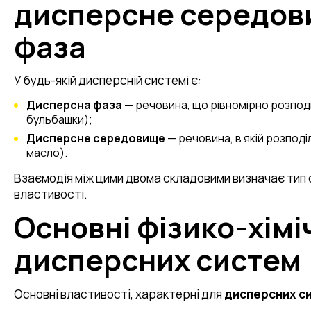
дисперсне середов
фаза
У будь-якій дисперсній системі є:
Дисперсна фаза
— речовина, що рівномірно розподіл
бульбашки);
Дисперсне середовище
— речовина, в якій розподі
масло).
Взаємодія між цими двома складовими визначає тип си
властивості.
Основні фізико-хімі
дисперсних систем
Основні властивості, характерні для
дисперсних с