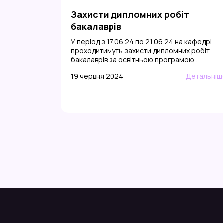
Захисти дипломних робіт
бакалаврів
У період з 17.06.24 по 21.06.24 на кафедрі
проходитимуть захисти дипломних робіт
бакалаврів за освітньою програмою
«Нанотехнології та компʼютерний дизайн
19 червня 2024
Детальніш
матеріалів». Бажаємо успішного захисту та
запрошуємо до вступу в магістратуру! Теми
дипломних робіт