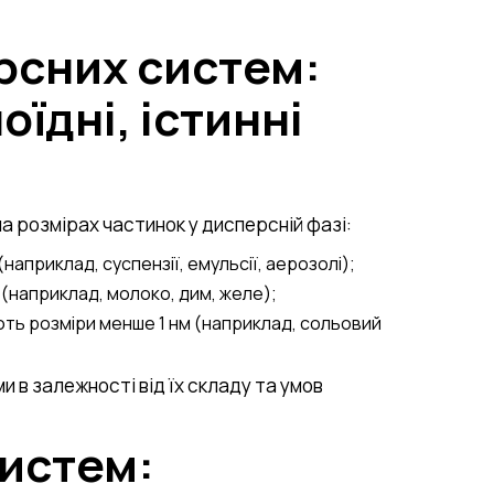
рсних систем:
їдні, істинні
а розмірах частинок у дисперсній фазі:
 (наприклад, суспензії, емульсії, аерозолі);
м (наприклад, молоко, дим, желе);
ють розміри менше 1 нм (наприклад, сольовий
 в залежності від їх складу та умов
истем: