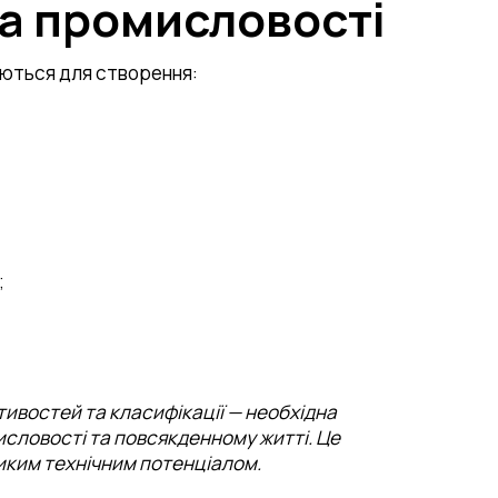
та промисловості
ються для створення:
;
стивостей та класифікації — необхідна
исловості та повсякденному житті. Це
иким технічним потенціалом.