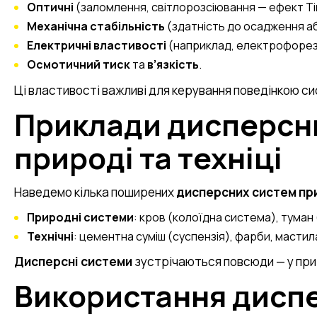
Оптичні
(заломлення, світлорозсіювання — ефект Тін
Механічна стабільність
(здатність до осадження аб
Електричні властивості
(наприклад, електрофорез
Осмотичний тиск
та
в’язкість
.
Ці властивості важливі для керування поведінкою с
Приклади дисперсни
природі та техніці
Наведемо кілька поширених
дисперсних систем пр
Природні системи
: кров (колоїдна система), туман
Технічні
: цементна суміш (суспензія), фарби, мастил
Дисперсні системи
зустрічаються повсюди — у приро
Використання диспе