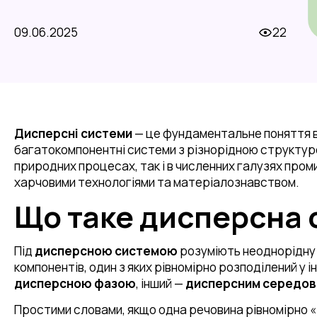
09.06.2025
22
Дисперсні системи
— це фундаментальне поняття в х
багатокомпонентні системи з різнорідною структуро
природних процесах, так і в численних галузях про
харчовими технологіями та матеріалознавством.
Що таке дисперсна 
Під
дисперсною системою
розуміють неоднорідну 
компонентів, один з яких рівномірно розподілений у
дисперсною фазою
, інший —
дисперсним середо
Простими словами, якщо одна речовина рівномірно «