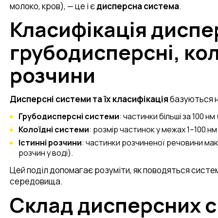
молоко, кров), — це і є
дисперсна система
.
Класифікація диспе
грубодисперсні, коло
розчини
Дисперсні системи та їх класифікація
базуються н
Грубодисперсні системи
: частинки більші за 100 нм
Колоїдні системи
: розмір частинок у межах 1–100 н
Істинні розчини
: частинки розчиненої речовини ма
розчин у воді).
Цей поділ допомагає розуміти, як поводяться системи
середовища.
Склад дисперсних с