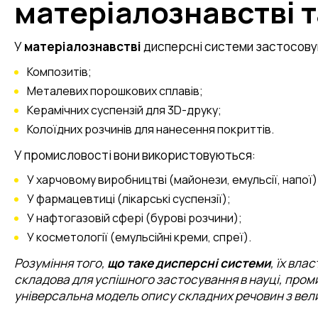
матеріалознавстві 
У
матеріалознавстві
дисперсні системи застосову
Композитів;
Металевих порошкових сплавів;
Керамічних суспензій для 3D-друку;
Колоїдних розчинів для нанесення покриттів.
У промисловості вони використовуються:
У харчовому виробництві (майонези, емульсії, напої)
У фармацевтиці (лікарські суспензії);
У нафтогазовій сфері (бурові розчини);
У косметології (емульсійні креми, спреї).
Розуміння того,
що таке дисперсні системи
, їх вла
складова для успішного застосування в науці, пром
універсальна модель опису складних речовин з вел