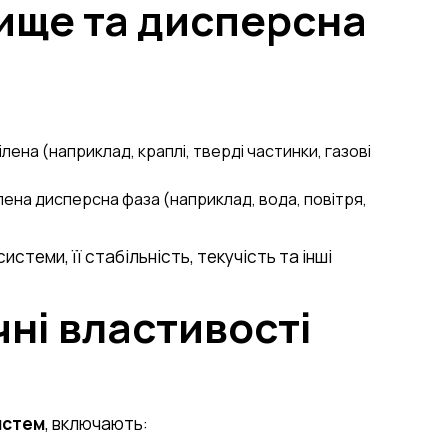
ище та дисперсна
ена (наприклад, краплі, тверді частинки, газові
лена дисперсна фаза (наприклад, вода, повітря,
стеми, її стабільність, текучість та інші
чні властивості
истем
, включають: