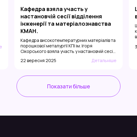
Кафедра взяла участь у
настановчій сесії відділення
інженерії та матеріалознавства
Щ
КМАН.
в
Кафедра високотемпературних матеріалів та
я
порошкової металургії КПІ ім. Ігоря
е
Сікорського взяла участь у настановчій сесії
м
Відділення Інженерії та матеріалознавства
п
22 вересня 2025
Детальніше
Київської Малої академії наук учнівської
н
молоді. У форматі зустрічі «Подорож
інженерним світом» школярі 8-11 класів
познайомилися з матеріалами майбутнього
ж
та технологічними інноваціями. Ми вдячні
Показати більше
с
організаторам та усім учасникам за
продуктивну зустріч і сподіваємося, що ця
подія […]