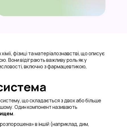
технологій
2023/2024
Лабораторія
підготовки шліфів
Лабораторія іскро-
плазмового спікання
Лабораторія
високотемпературних
досліджень
імії, фізиці та матеріалознавстві, що описує
Лабораторія 3D
ю. Вони відіграють важливу роль як у
моделювання
мисловості, включно з фармацевтикою,
Лабораторія оптичної
мікроскопії
система
Лабораторія
вирощування
систему, що складається з двох або більше
монокристалів
 іншому. Один компонент називають
Лабораторія
вищем
.
компактування
порошків
розпорошена» в іншій (наприклад, дим,