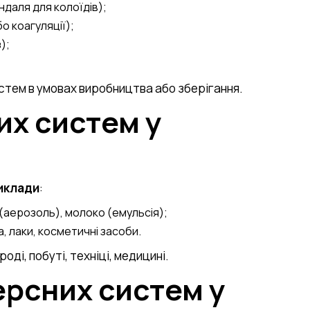
даля для колоїдів);
о коагуляції);
);
истем в умовах виробництва або зберігання.
х систем у
иклади
:
 (аерозоль), молоко (емульсія);
а, лаки, косметичні засоби.
ді, побуті, техніці, медицині.
рсних систем у