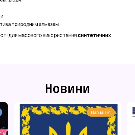
ти
натива природним алмазам
ості для масового використання
синтетичних
Новини
Навчання