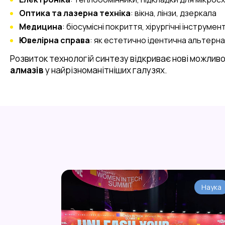
Оптика та лазерна техніка
: вікна, лінзи, дзеркала
Медицина
: біосумісні покриття, хірургічні інструмен
Ювелірна справа
: як естетично ідентична альтер
Розвиток технологій синтезу відкриває нові можлив
алмазів
у найрізноманітніших галузях.
Наука