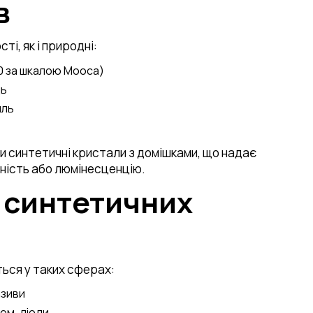
в
ті, як і природні:
10 за шкалою Мооса)
дь
иль
и синтетичні кристали з домішками, що надає
дність або люмінесценцію.
я синтетичних
ься у таких сферах:
азиви
ем, діоди