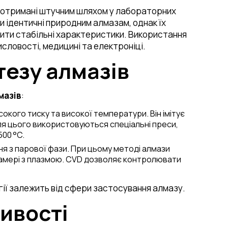
технологій
2023/2024
, отримані штучним шляхом у лабораторних
Лабораторія
 ідентичні природним алмазам, однак їх
підготовки шліфів
ити стабільні характеристики. Використання
Лабораторія іскро-
словості, медицині та електроніці.
плазмового спікання
тезу алмазів
Лабораторія
високотемпературних
досліджень
мазів
:
Лабораторія 3D
окого тиску та високої температури. Він імітує
моделювання
Для цього використовуються спеціальні преси,
Лабораторія оптичної
00 °C.
мікроскопії
ня з парової фази. При цьому методі алмази
 камері з плазмою. CVD дозволяє контролювати
Лабораторія
вирощування
монокристалів
гії залежить від сфери застосування алмазу.
Лабораторія
тивості
компактування
порошків