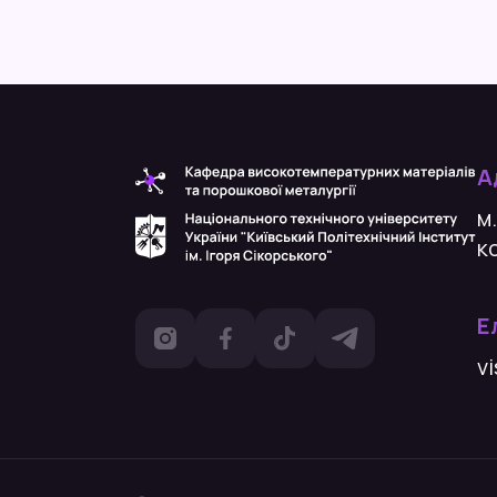
А
м.
к
Е
vi