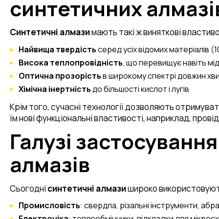
синтетичних алмазі
Синтетичні алмази
мають такі ж виняткові властивос
Найвища твердість
серед усіх відомих матеріалів (
Висока теплопровідність
, що перевищує навіть мі
Оптична прозорість
в широкому спектрі довжин хв
Хімічна інертність
до більшості кислот і лугів
Крім того, сучасні технології дозволяють отримуват
їм нові функціональні властивості, наприклад, прові
Галузі застосуванн
алмазів
Сьогодні
синтетичні алмази
широко використовуют
Промисловість
: свердла, різальні інструменти, абр
Електроніка
: теплообмінники, підкладки для мікросх