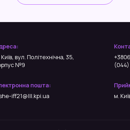
дреса:
Конт
 Київ, вул. Політехнічна, 35,
+380
орпус №9
(044)
лектронна пошта:
Прийм
she-iff21@lll.kpi.ua
м. Ки