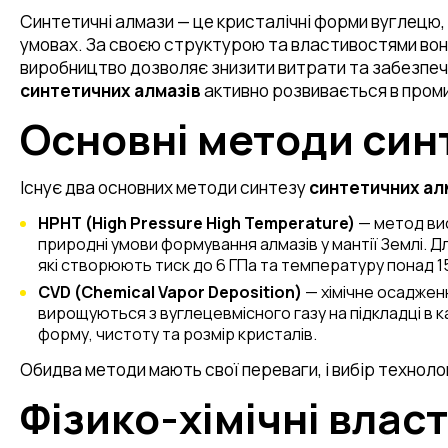
Синтетичні алмази — це кристалічні форми вуглецю
умовах. За своєю структурою та властивостями вони
виробництво дозволяє знизити витрати та забезпеч
синтетичних алмазів
активно розвивається в проми
Основні методи син
Існує два основних методи синтезу
синтетичних ал
HPHT (High Pressure High Temperature)
— метод вис
природні умови формування алмазів у мантії Землі. 
які створюють тиск до 6 ГПа та температуру понад 15
CVD (Chemical Vapor Deposition)
— хімічне осаджен
вирощуються з вуглецевмісного газу на підкладці в
форму, чистоту та розмір кристалів.
Обидва методи мають свої переваги, і вибір техноло
Фізико-хімічні влас