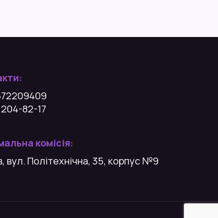
акти:
672209409
 204-82-17
альна комісія:
їв, вул. Політехнічна, 35, корпус №9