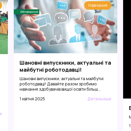
Навчання
Шановні випускники, актуальні та
майбутні роботодавці!
Шановні випускники, актуальні та майбутні
роботодавці! Давайте разом зробимо
навчання здобувачів вищої освіти більш
цікавим, корисним і продуктивним! Кафедра
1 квітня 2025
Детальніше
високотемпературних матеріалів та
порошкової металургії КПІ ім. Ігоря
Сікорського запрошує вас долучитися до
е
громадського обговорення проєктів освітніх
М
програм першого (бакалаврського), другого
(магістерського) та третього