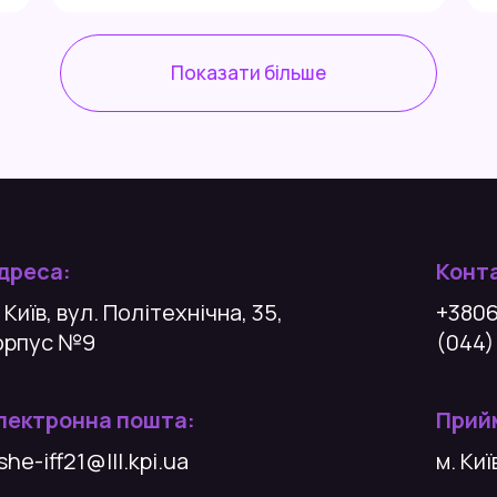
(докторського) рівнів вищої освіти. Ваші
пропозиції, зауваження та коментарі
допоможуть вдосконалити освітні […]
Показати більше
дреса:
Конт
 Київ, вул. Політехнічна, 35,
+380
орпус №9
(044)
лектронна пошта:
Прийм
she-iff21@lll.kpi.ua
м. Ки