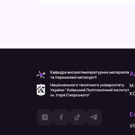
А
м.
к
Е
vi