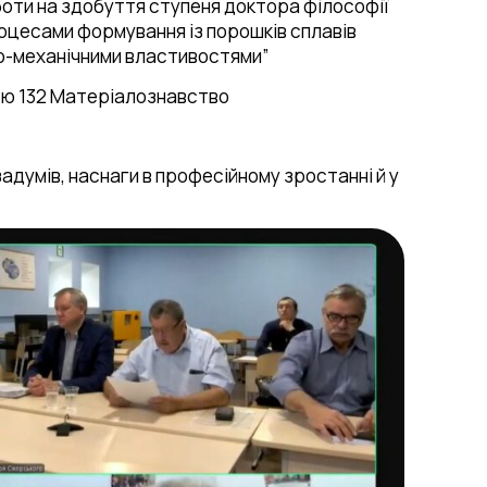
технологій
боти на здобуття ступеня доктора філософії
2023/2024
оцесами формування із порошків сплавів
Лабораторія
ко-механічними властивостями”
підготовки шліфів
Лабораторія іскро-
істю 132 Матеріалознавство
плазмового спікання
Лабораторія
високотемпературних
задумів, наснаги в професійному зростанні й у
досліджень
Лабораторія 3D
моделювання
Лабораторія оптичної
мікроскопії
Лабораторія
вирощування
монокристалів
Лабораторія
компактування
порошків