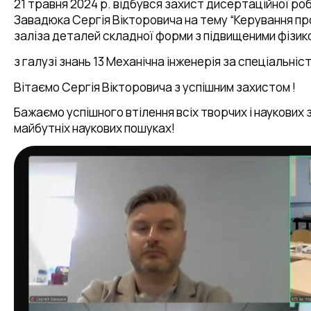
21 травня 2024 р. відбувся захист дисертаційної ро
Завадюка Сергія Вікторовича на тему “Керування пр
заліза деталей складної форми з підвищеними фізи
з галузі знань 13 Механічна інженерія за спеціальн
Вітаємо Сергія Вікторовича з успішним захистом !
Бажаємо успішного втілення всіх творчих і наукових 
майбутніх наукових пошуках!