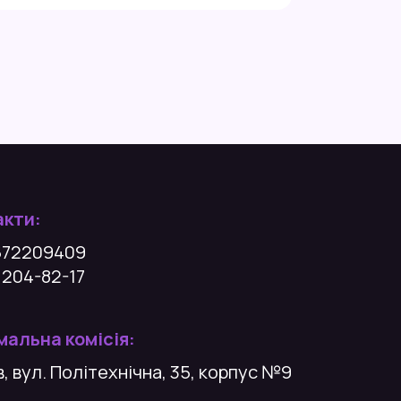
акти:
672209409
 204-82-17
альна комісія:
їв, вул. Політехнічна, 35, корпус №9