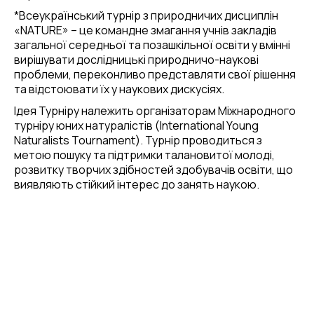
*Всеукраїнський турнір з природничих дисциплін
«NATURE» – це командне змагання учнів закладів
загальної середньої та позашкільної освіти у вмінні
вирішувати дослідницькі природничо-наукові
проблеми, переконливо
представляти свої рішення
та відстоювати їх у наукових дискусіях.
Ідея Турніру належить організаторам Міжнародного
турніру юних натуралістів (International Young
Naturalists Tournament). Турнір проводиться з
метою пошуку та підтримки талановитої молоді,
розвитку творчих здібностей здобувачів освіти, що
виявляють стійкий інтерес до занять наукою.