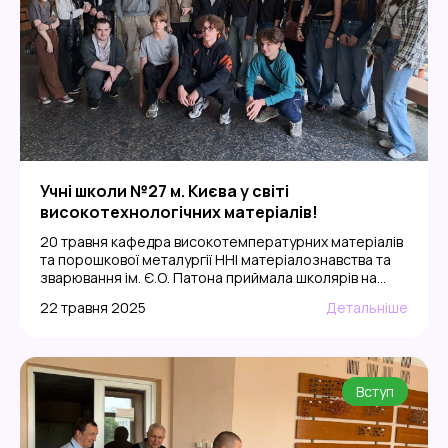
Учні школи №27 м. Києва у світі
високотехнологічних матеріалів!
20 травня кафедра високотемпературних матеріалів
та порошкової металургії ННІ матеріалознавства та
зварювання ім. Є.О. Патона приймала школярів на
пізнавальну екскурсію.
У програмі заходу:•
22 травня 2025
Детальніше
Знайомство з лабораторіями сучасного обладнання
• Демонстрація 3D-друку пластиком
•
Ознайомлення з технологіями порошкової металургії
• Приклади застосування високотемпературних
матеріалів
• Презентація освітньої програми
Вступ
«Інженерія порошкових та композиційних
матеріалів»(спеціальність 132 […]