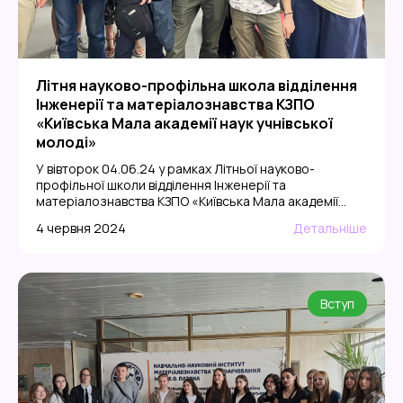
Літня науково-профільна школа відділення
Інженерії та матеріалознавства КЗПО
«Київська Мала академії наук учнівської
молоді»
У вівторок 04.06.24 у рамках Літньої науково-
профільної школи відділення Інженерії та
матеріалознавства КЗПО «Київська Мала академії
наук учнівської молоді», кафедра
4 червня 2024
Детальніше
високотемпературних матеріалів провела майстер-
клас з моделювання та 3D друку. 24 учні мали змогу
власноруч зробити ескіз виробу в Solidworks та
надрукувати виріб на 3D принтері. Додому всі
повернулись з маленькими сувенірами). За
Вступ
організацію заходу дякуємо: […]