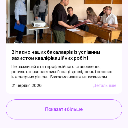
Вітаємо наших бакалаврів із успішним
захистом кваліфікаційних робіт!
Це важливий етап професійного становлення,
результат наполегливої праці, досліджень і перших
інженерних рішень. Бажаємо нашим випускникам
впевненості, нових можливостей, професійного
21 червня 2026
Детальніше
розвитку та реалізації найсміливіших ідей. Особливо
приємно, що на захистах були присутні представники
підприємств і роботодавці, які вже під час
обговорення робіт відзначали рівень підготовки
випускників та запрошували їх до роботи за
Показати більше
спеціальністю. І, звісно, […]