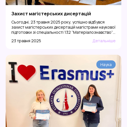
Захист магістерських дисертацій
Сьогодні, 23 травня 2025 року, успішно відбувся
захист магістерських дисертацій магістрами наукової
підготовки зі спеціальності 132 “Матеріалознавство”!
Щиро вітаємо наших випускників з важливою віхою
23 травня 2025
Детальніше
у їхньому науковому шляху! Ви подолали непростий
шлях – від перших експериментів до впевненого
захисту своїх наукових ідей.
Бажаємо вам:
не
зупинятися на досягнутому,
продовжувати
дослідження,
реалізовувати інженерні проєкти,
Наука
[…]