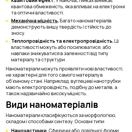
Квантовий ефект.
У наночастинках виникає
квантова обмеженість, яка впливає на електронні
та оптичні властивості.
Механічна міцність
.
Багато наноматеріалів
демонструють вищу твердість і стійкість до
зносу.
Теплопровідність та електропровідність.
Ці
властивості можуть або посилюватися, або
навпаки знижуватися в залежності від типу
матеріалу та структури.
Наноматеріали можуть проявляти нові властивості,
не характерні для того самого матеріалу в
об’ємному стані. Наприклад, вуглецеві нанотрубки
мають електропровідність, подібну до металів, а
також надзвичайно високу міцність.
Види наноматеріалів
Наноматеріали класифікуються за морфологією,
складом і способами синтезу. Основні типи:
Наночастинки.
Сферичні або довільної форми