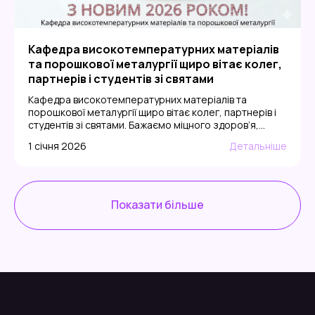
Кафедра високотемпературних матеріалів
та порошкової металургії щиро вітає колег,
партнерів і студентів зі святами
Кафедра високотемпературних матеріалів та
порошкової металургії щиро вітає колег, партнерів і
студентів зі святами. Бажаємо міцного здоров’я,
наукових проривів, успішних експериментів,
1 січня 2026
Детальніше
натхнення та нових досягнень у дослідженнях і освіті.
Нехай 2026 рік принесе мир, стабільність і
реалізацію найсміливіших ідей!
Показати більше