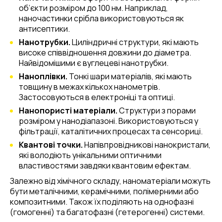
об’єкти розміром до 100 нм. Наприклад,
наночастинки срібла використовуються як
антисептики.
Нанотрубки.
Циліндричні структури, які мають
високе співвідношення довжини до діаметра.
Найвідомішими є вуглецеві нанотрубки.
Наноплівки.
Тонкі шари матеріалів, які мають
товщину в межах кількох нанометрів.
Застосовуються в електроніці та оптиці.
Нанопористі матеріали.
Структури з порами
розміром у нанодіапазоні. Використовуються у
фільтрації, каталітичних процесах та сенсориці.
Квантові точки.
Напівпровідникові нанокристали,
які володіють унікальними оптичними
властивостями завдяки квантовим ефектам.
Залежно від хімічного складу, наноматеріали можуть
бути металічними, керамічними, полімерними або
композитними. Також їх поділяють на однофазні
(гомогенні) та багатофазні (гетерогенні) системи.