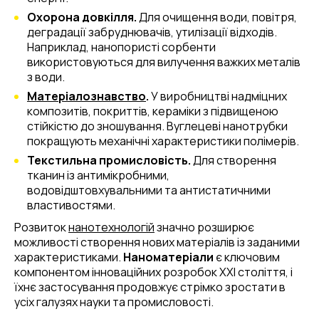
Охорона довкілля.
Для очищення води, повітря,
деградації забруднювачів, утилізації відходів.
Наприклад, нанопористі сорбенти
використовуються для вилучення важких металів
з води.
Матеріалознавство
.
У виробництві надміцних
композитів, покриттів, кераміки з підвищеною
стійкістю до зношування. Вуглецеві нанотрубки
покращують механічні характеристики полімерів.
Текстильна промисловість.
Для створення
тканин із антимікробними,
водовідштовхувальними та антистатичними
властивостями.
Розвиток
нанотехнологій
значно розширює
можливості створення нових матеріалів із заданими
характеристиками.
Наноматеріали
є ключовим
компонентом інноваційних розробок XXI століття, і
їхнє застосування продовжує стрімко зростати в
усіх галузях науки та промисловості.