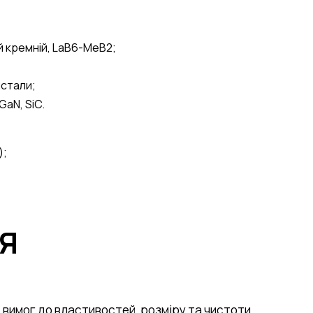
 кремній, LaB6-MeB2;
истали;
GaN, SiC.
);
Я
 вимог до властивостей, розміру та чистоти