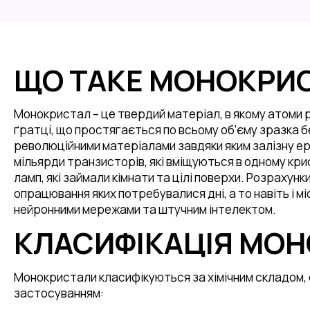
ЩО ТАКЕ МОНОКРИ
Монокристал – це твердий матеріал, в якому атоми 
ґратці, що простягається по всьому об’єму зразка 
революційними матеріалами завдяки яким залізну ер
мільярди транзисторів, які вміщуються в одному кри
ламп, які займали кімнати та цілі поверхи. Розрахун
опрацювання яких потребувалися дні, а то навіть і м
нейронними мережами та штучним інтелектом.
КЛАСИФІКАЦІЯ МОН
Монокристали класифікуються за хімічним складом,
застосуванням: