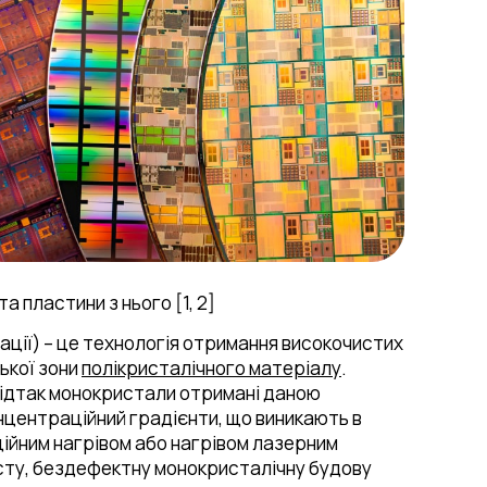
 пластини з нього [1, 2]
ції) – це технологія отримання високочистих
ької зони
полікристалічного матеріалу
.
 відтак монокристали отримані даною
нцентраційний градієнти, що виникають в
ційним нагрівом або нагрівом лазерним
сту, бездефектну монокристалічну будову