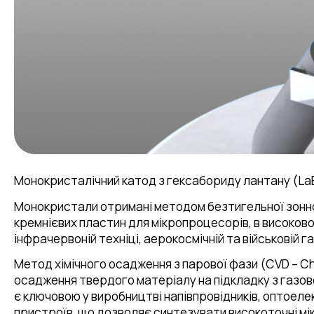
Монокристалічний катод з гексабориду лантану (LaB
Монокристали отримані методом безтигельної зонно
кремнієвих пластин для мікропроцесорів, в високово
інфрачервоній техніці, аерокосмічній та військовій г
Метод хімічного осадження з парової фази (CVD – Ch
осадження твердого матеріалу на підкладку з газової
є ключовою у виробництві напівпровідників, оптоеле
пристроїв, що дозволяє синтезувати високоточні мі