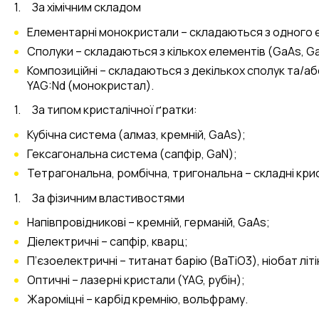
За хімічним складом
Елементарні монокристали – складаються з одного е
Сполуки – складаються з кількох елементів (GaAs, GaN
Композиційні – складаються з декількох сполук та/аб
YAG:Nd (монокристал).
За типом кристалічної ґратки:
Кубічна система (алмаз, кремній, GaAs);
Гексагональна система (сапфір, GaN);
Тетрагональна, ромбічна, тригональна – складні крис
За фізичним властивостями
Напівпровідникові – кремній, германій, GaAs;
Діелектричні – сапфір, кварц;
П’єзоелектричні – титанат барію (BaTiO3), ніобат літі
Оптичні – лазерні кристали (YAG, рубін);
Жароміцні – карбід кремнію, вольфраму.