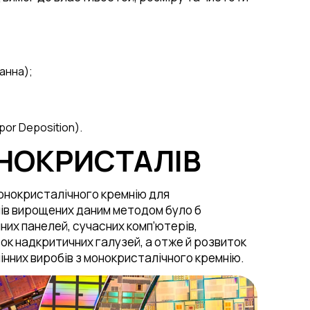
анна);
por Deposition).
НОКРИСТАЛІВ
онокристалічного кремнію для
лів вирощених даним методом було б
их панелей, сучасних комп’ютерів,
ок надкритичних галузей, а отже й розвиток
нних виробів з монокристалічного кремнію.