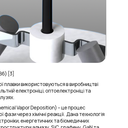
6) [3]
ї плавки використовуються в виробництві
льтній електроніці, оптоелектроніці та
алузях.
emical Vapor Deposition) – це процес
 фази через хімічні реакції. Дана технологія
ктроніки, енергетичних та біомедичних
кроструктури алмазу, SiC, графену, GaN та