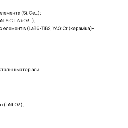
лемента (Si, Ge…);
, SiC, LiNbO3…);
о елементів (LaB6-TiB2, YAG:Cr (кераміка)-
талічні матеріали.
ю (LiNbO3);