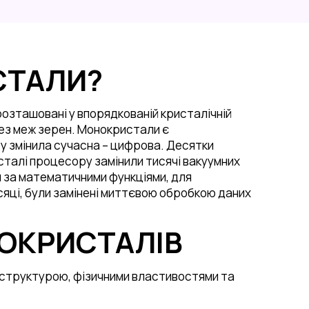
технологій
2023/2024
Лабораторія
підготовки шліфів
Лабораторія іскро-
СТАЛИ?
плазмового спікання
Лабораторія
високотемпературних
розташовані у впорядкованій кристалічній
досліджень
без меж зерен. Монокристали є
Лабораторія 3D
у змінила сучасна – цифрова. Десятки
моделювання
сталі процесору замінили тисячі вакуумних
ки за математичними функціями, для
Лабораторія оптичної
ісяці, були замінені миттєвою обробкою даних
мікроскопії
Лабораторія
ОКРИСТАЛІВ
вирощування
монокристалів
Лабораторія
 структурою, фізичними властивостями та
компактування
порошків