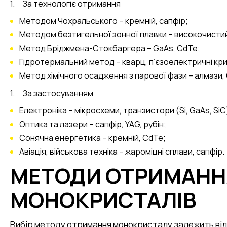
За технологіє отримання
Методом Чохральського – кремній, сапфір;
Методом безтигельної зонної плавки – високочистий
Метод Бріджмена-Стокбаргера – GaAs, CdTe;
Гідротермальний метод – кварц, п’єзоелектричні кр
Метод хімічного осадження з парової фази – алмази, 
За застосуванням
Електроніка – мікросхеми, транзистори (Si, GaAs, SiC
Оптика та лазери – сапфір, YAG, рубін;
Сонячна енергетика – кремній, CdTe;
Авіація, військова техніка – жароміцні сплави, сапфір.
МЕТОДИ ОТРИМАНН
МОНОКРИСТАЛІВ
Вибір методу отримання монокристалу залежить від