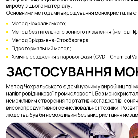
виробу з цього матеріалу.
Основними методами вирощування монокристалів є:
Метод Чохральського;
Метод безтигельного зонного плавлення (метод Пф
Метод Бріджмена-Стокбаргера;
Гідротермальний метод;
Хімічне осадження з парової фази (CVD – Chemical Va
ЗАСТОСУВАННЯ МО
Метод Чохральського є домінуючим у виробництві м
напівпровідникової промисловості. Без монокриста
неможливим створення портативних гаджетів, сонячн
високопродуктивної обчислювальної техніки. Розвит
людства був би неможливим без використання незамі