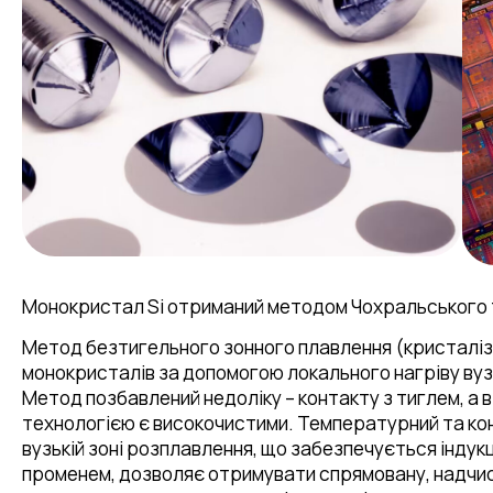
Монокристал Si отриманий методом Чохральського та
Метод безтигельного зонного плавлення (кристаліза
монокристалів за допомогою локального нагріву вуз
Метод позбавлений недоліку – контакту з тиглем, а
технологією є високочистими. Температурний та ко
вузькій зоні розплавлення, що забезпечується індук
променем, дозволяє отримувати спрямовану, надчи