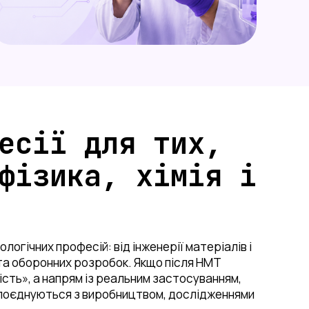
технологій
2023/2024
Лабораторія
підготовки шліфів
Лабораторія іскро-
плазмового спікання
Лабораторія
високотемпературних
досліджень
есії для тих,
Лабораторія 3D
моделювання
фізика, хімія і
Лабораторія оптичної
мікроскопії
Лабораторія
вирощування
монокристалів
логічних професій: від інженерії матеріалів і
ї та оборонних розробок. Якщо після НМТ
Лабораторія
сть», а напрям із реальним застосуванням,
компактування
и поєднуються з виробництвом, дослідженнями
порошків