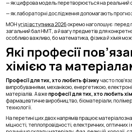
— як цифрова модель перетворюється на реальний о
— як лабораторні дослідження допомагають прогноз
МОН у
гіді вступника 2026
окремо наголошує: перед 
загальний бал НМТ, а й вагу предметів для конкретно
особливо важливо, бо математика, фізика й хімія мож
Які професії пов’яза
хімією та матеріал
Професії для
тих, хто
любить фізику
часто пов’яза
випробуваннями, механікою, енергетикою, електрон
матеріалів. А вже
професії для
тих, хто
любить хі
фармацевтичне виробництво, біоматеріали, полімери,
технології.
На перетині цих двох напрямів працює матеріалозна
міцності, теплопровідності, електричних, оптичних і
розуміння складу матеріалу, фаз, реакцій, корозії, с