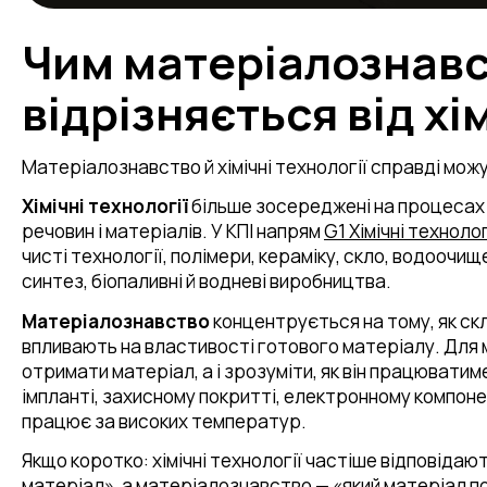
Чим матеріалознав
відрізняється від хі
Матеріалознавство й хімічні технології справді можу
Хімічні технології
більше зосереджені на процесах
речовин і матеріалів. У КПІ напрям
G1 Хімічні технолог
чисті технології, полімери, кераміку, скло, водоочи
синтез, біопаливні й водневі виробництва.
Матеріалознавство
концентрується на тому, як ск
впливають на властивості готового матеріалу. Для 
отримати матеріал, а і зрозуміти, як він працюватим
імпланті, захисному покритті, електронному компонен
працює за високих температур.
Якщо коротко: хімічні технології частіше відповідаю
матеріал», а матеріалознавство — «який матеріал пот