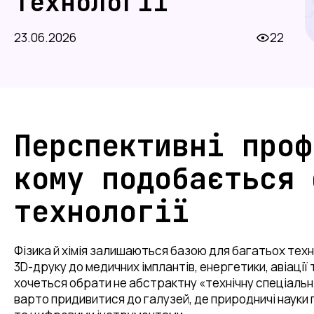
технології
23.06.2026
22
Перспективні проф
кому подобається 
технології
Фізика й хімія залишаються базою для багатьох техно
3D-друку до медичних імплантів, енергетики, авіаці
хочеться обрати не абстрактну «технічну спеціальні
варто придивитися до галузей, де природничі наук