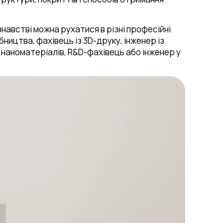
навстві можна рухатися в різні професійні
ицтва, фахівець із 3D-друку, інженер із
з наноматеріалів, R&D-фахівець або інженер у