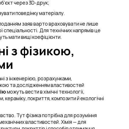
б’єкт через 3D-друк;
увати поведінку матеріалу.
поданням заяв варто враховувати не лише
ї спеціальності. Для технічних напрямів це
уть мати вищі коефіцієнти.
ні з фізикою,
ами
ні з інженерією, розрахунками,
ікою та дослідженням властивостей
мію
можуть вести в хімічні технології,
 кераміку, покриття, композити й екологічні
вство. Тут фізика потрібна для розуміння
 механічних властивостей. Хімія — для
труктури, покриттів і способів отримання