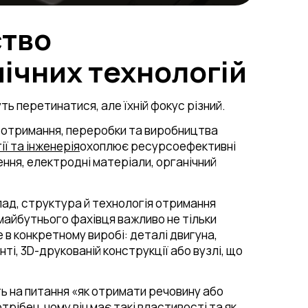
ство
мічних технологій
ть перетинатися, але їхній фокус різний.
 отримання, переробки та виробництва
ії та інженерія
охоплює ресурсоефективні
щення, електродні матеріали, органічний
лад, структура й технологія отримання
майбутнього фахівця важливо не тільки
е в конкретному виробі: деталі двигуна,
ті, 3D-друкованій конструкції або вузлі, що
ть на питання «як отримати речовину або
рібен, чому він має такі властивості та як