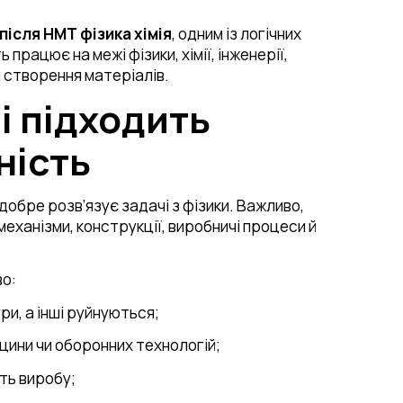
після НМТ фізика хімія
, одним із логічних
ь працює на межі фізики, хімії, інженерії,
 створення матеріалів.
і підходить
ність
добре розв’язує задачі з фізики. Важливо,
еханізми, конструкції, виробничі процеси й
во:
и, а інші руйнуються;
ицини чи оборонних технологій;
сть виробу;