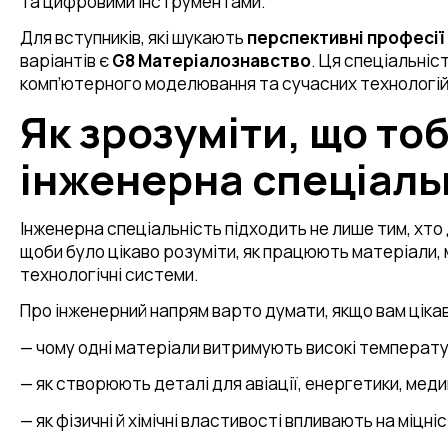
та цифровими інструментами.
Для вступників, які шукають
перспективні професії 
варіантів є
G8 Матеріалознавство
. Ця спеціальніст
комп’ютерного моделювання та сучасних технологій
Як зрозуміти, що тоб
інженерна спеціаль
Інженерна спеціальність підходить не лише тим, хто 
щоби було цікаво розуміти, як працюють матеріали, м
технологічні системи.
Про інженерний напрям варто думати, якщо вам ціка
— чому одні матеріали витримують високі температур
— як створюють деталі для авіації, енергетики, мед
— як фізичні й хімічні властивості впливають на міцні