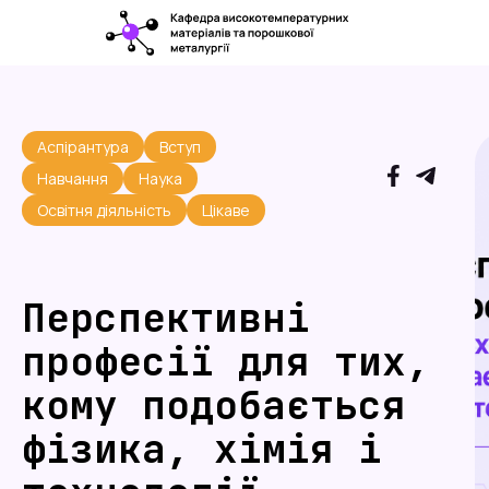
Аспірантура
Вступ
Навчання
Наука
Освітня діяльність
Цікаве
Перспективні
професії для тих,
кому подобається
фізика, хімія і