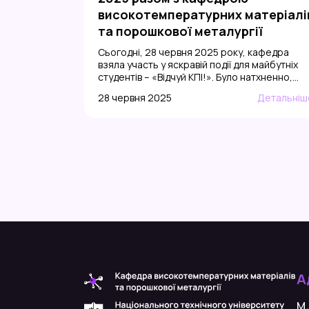
високотемпературних матеріалі
та порошкової металургії
Сьогодні, 28 червня 2025 року, кафедра
взяла участь у яскравій події для майбутніх
студентів – «Відчуй КПІ!». Було натхненно,
живо і по-науковому цікаво! Ми були раді
28 червня 2025
Детальніш
зустріти стільки активних і вмотивованих
вступників! – Більше 30 локацій – і ми серед
них! – Демонстрації матеріалів, які
витримують екстремальні температури та
навантаження – Експонати з реальних
розробок: […]
А
м.