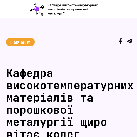
Навчання
Кафедра
високотемпературних
матеріалів та
порошкової
металургії щиро
вітає колег,