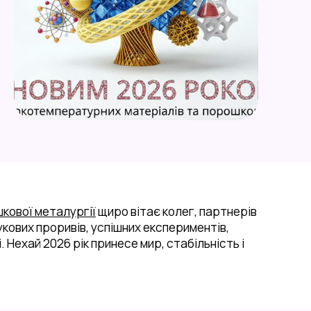
технологій
2023/2024
Лабораторія
підготовки шліфів
Лабораторія іскро-
плазмового спікання
Лабораторія
високотемпературних
досліджень
Лабораторія 3D
моделювання
Лабораторія оптичної
мікроскопії
кової металургії
щиро вітає колег, партнерів
Лабораторія
аукових проривів, успішних експериментів,
вирощування
. Нехай 2026 рік принесе мир, стабільність і
монокристалів
Лабораторія
компактування
порошків