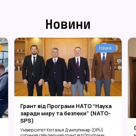
Новини
Наука
Грант від Програми НАТО “Наука
заради миру та безпеки” (NATO-
SPS)
Університет Кютахья Думлупинар (DPÜ)
отримав свій перший грант від Програми