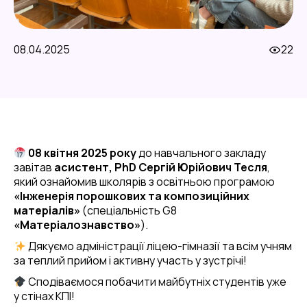
08.04.2025
22
08 квітня 2025 року
до навчального закладу
завітав
асистент, PhD Сергій Юрійович Тесля
,
який ознайомив школярів з освітньою програмою
«Інженерія порошкових та композиційних
матеріалів»
(спеціальність G8
«Матеріалознавство»
).
Дякуємо адміністрації ліцею-гімназії та всім учням
за теплий прийом і активну участь у зустрічі!
Сподіваємося побачити майбутніх студентів уже
у стінах КПІ!