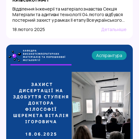
Відділення Інженерії та матеріалознавства Секція
Матеріали та адитивні технології 04 лютого відбувся
постерний захист у рамках ІІ етапу Всеукраїнського
Конкурсу-захисту Київської МАН. Це була захоплююча
18 лютого 2025
Детальніше
подія, де молоді науковці продемонстрували свої
досягнення в галузі матеріалознавства та адитивних
технологій. Членами журі конкурсу були викладачі
кафедри: • Втерковський Михайло Ярославович •
Соловйова Тетяна Олександрівна • Барабаш Максим
Аспірантура
[…]