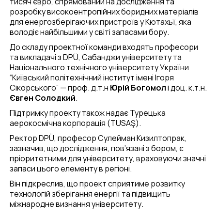
тисяч євро, спрямований на дослідження та
розробку високоентропійних боридних матеріалів
для енергозберігаючих пристроїв у Кютахьї, яка
володіє найбільшими у світі запасами бору.
До складу проектної команди входять професори
та викладачі з DPÜ, Сабанджи університету та
Національного технічного університету України
“Київський політехнічний інститут імені Ігоря
Сікорського” — проф. д.т.н
Юрій Богомол
і доц. к.т.н.
Євген Солодкий
.
Підтримку проекту також надає Турецька
аерокосмічна корпорація (TUSAŞ).
Ректор DPÜ, професор Сулейман Кизилтопрак,
зазначив, що дослідження, пов’язані з бором, є
пріоритетними для університету, враховуючи значні
запаси цього елементу в регіоні.
Він підкреслив, що проект сприятиме розвитку
технологій зберігання енергії та підвищить
міжнародне визнання університету.