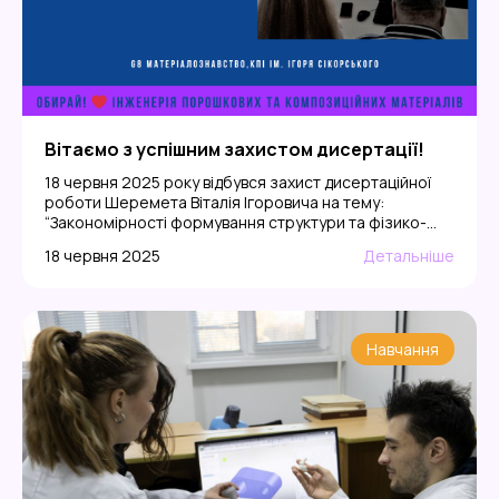
Вітаємо з успішним захистом дисертації!
18 червня 2025 року відбувся захист дисертаційної
роботи Шеремета Віталія Ігоровича на тему:
“Закономірності формування структури та фізико-
механічних властивостей твердих сплавів WC-Co в
18 червня 2025
Детальніше
умовах ізостатичного тиску”, представленої на
здобуття наукового ступеня доктора філософії (PhD)
у галузі знань 13 Механічна інженерія, за
спеціальністю 132 Матеріалознавство. Захист
проходив у режимі відео-конференції на платформі
Навчання
Zoom. Голова спеціалізованої вченої […]