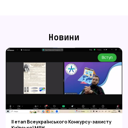
Новини
Вступ
ІІ етап Всеукраїнського Конкурсу-захисту
Київської МАН