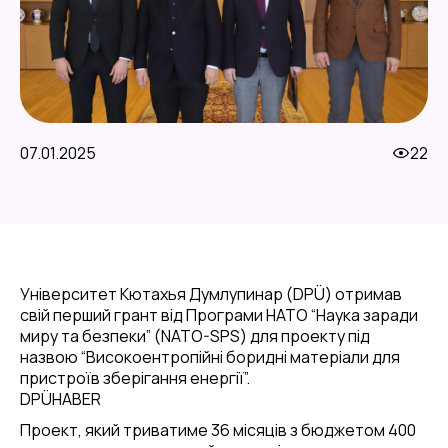
07.01.2025
22
Університет Кютахья Думлупинар (DPÜ) отримав
свій перший грант від Програми НАТО “Наука заради
миру та безпеки” (NATO-SPS) для проекту під
назвою “Високоентропійні боридні матеріали для
пристроїв зберігання енергії”.
DPÜHABER
Проект, який триватиме 36 місяців з бюджетом 400